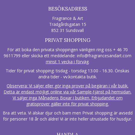
BESÖKSADRESS
Fragrance & Art
Trädgårdsgatan 15
852 31 Sundsvall
PRIVAT SHOPPING
För att boka den privata shoppingen vänligen ring oss + 46 70
9611799 eller skicka ett meddelande:
info@fragrancesandart.com
minst 1 vecka i förväg
.
Tider för privat shopping: tisdag - torsdag 13.00 - 16.30. Önskas
andra tider - vv.kontakta butik.
Observera: Vi säljer eller gör inga prover på begäran i vår butik.
Detta är endast möjligt online via vår Sample-tjänst på hemsidan.
Vi säljer inga Månadens Boxar i butiken. Erbjudandet om
gratisprover gäller inte för privat shopping.
Bra att veta. Vi älskar djur och barn men Privat shopping är avsedd
för personer 18 år och äldre! Vi är inte heller utrustade för husdjur.
HANDLA