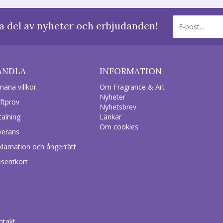
a del av nyheter och erbjudanden!
ANDLA
INFORMATION
mäna villkor
Om Fragrance & Art
Nyheter
ftprov
Nyhetsbrev
talning
Länkar
Om cookies
verans
klamation och ångerrätt
esentkort
ntakt