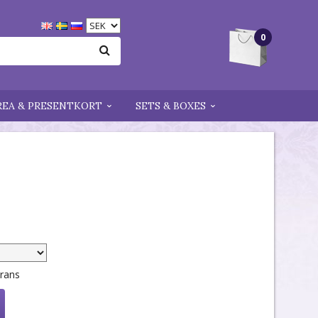
0
REA & PRESENTKORT
SETS & BOXES
erans