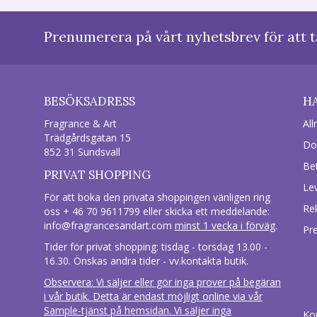
Prenumerera på vårt nyhetsbrev för att t
BESÖKSADRESS
H
Fragrance & Art
All
Trädgårdsgatan 15
Do
852 31 Sundsvall
Be
PRIVAT SHOPPING
Le
För att boka den privata shoppingen vänligen ring
Re
oss + 46 70 9611799 eller skicka ett meddelande:
info@fragrancesandart.com
minst 1 vecka i förväg
.
Pr
Tider för privat shopping: tisdag - torsdag 13.00 -
16.30. Önskas andra tider - vv.kontakta butik.
Observera: Vi säljer eller gör inga prover på begäran
i vår butik. Detta är endast möjligt online via vår
Sample-tjänst på hemsidan. Vi säljer inga
Ko