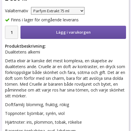
Valalternativ
Finns i lager för omgående leverans
Lägg i varukorgen
Produktbeskrivning:
Dualitetens alkemi
Detta elixir är kanske det mest komplexa, en skapelse av
dualitetens ande. Cruelle är en doft av kontraster, en dryck som
förkroppsligar både skönhet och fara, sötma och gift. Det är en
doft som förför med sin charm, bara för att avslöja sina dolda
törnen. Med Cruelle är bäraren både rovdjuret och bytet, en
påminnelse om att varje ros har sina törnen, och varje skönhet
sitt mörker.
Doftfamilj: blommig, fruktig, rökig
Toppnoter: björnbär, syrén, viol
Hjärtnoter: iris, plommon, tobak, rökelse
Basnoter: tonkaböna, oud, labdanum