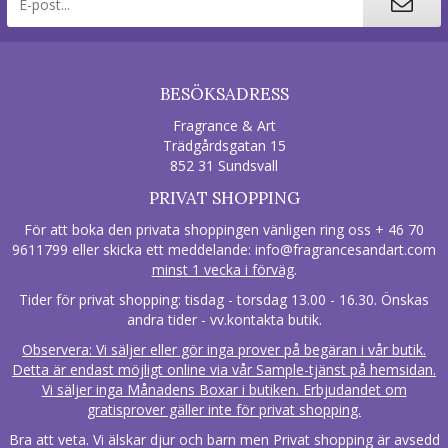
BESÖKSADRESS
Fragrance & Art
Trädgårdsgatan 15
852 31 Sundsvall
PRIVAT SHOPPING
För att boka den privata shoppingen vänligen ring oss + 46 70
9611799 eller skicka ett meddelande:
info@fragrancesandart.com
minst 1 vecka i förväg
.
Tider för privat shopping: tisdag - torsdag 13.00 - 16.30. Önskas
andra tider - vv.kontakta butik.
Observera: Vi säljer eller gör inga prover på begäran i vår butik.
Detta är endast möjligt online via vår Sample-tjänst på hemsidan.
Vi säljer inga Månadens Boxar i butiken. Erbjudandet om
gratisprover gäller inte för privat shopping.
Bra att veta. Vi älskar djur och barn men Privat shopping är avsedd