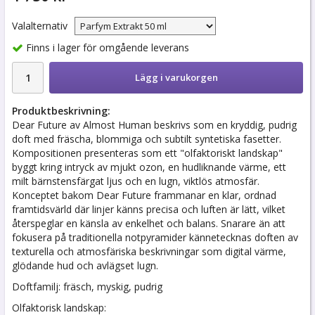
Valalternativ
Finns i lager för omgående leverans
Lägg i varukorgen
Produktbeskrivning:
Dear Future av Almost Human beskrivs som en kryddig, pudrig
doft med fräscha, blommiga och subtilt syntetiska fasetter.
Kompositionen presenteras som ett "olfaktoriskt landskap"
byggt kring intryck av mjukt ozon, en hudliknande värme, ett
milt bärnstensfärgat ljus och en lugn, viktlös atmosfär.
Konceptet bakom Dear Future frammanar en klar, ordnad
framtidsvärld där linjer känns precisa och luften är lätt, vilket
återspeglar en känsla av enkelhet och balans. Snarare än att
fokusera på traditionella notpyramider kännetecknas doften av
texturella och atmosfäriska beskrivningar som digital värme,
glödande hud och avlägset lugn.
Doftfamilj: fräsch, myskig, pudrig
Olfaktorisk landskap: