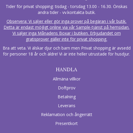
Tider för privat shopping: tisdag - torsdag 13.00 - 16.30. Önskas
andra tider - vv.kontakta butik.
Observera: Vi säljer eller gör inga prover på begäran i vår butik.
Detta är endast möjligt online via vår Sample-tjänst på hemsidan.
Vi säljer inga Månadens Boxar i butiken. Erbjudandet om
gratisprover gäller inte för privat shopping.
Bra att veta. Vi älskar djur och barn men Privat shopping är avsedd
för personer 18 år och äldre! Vi är inte heller utrustade för husdjur.
HANDLA
Allmäna villkor
Doftprov
Betalning
Leverans
Reklamation och ångerrätt
Presentkort