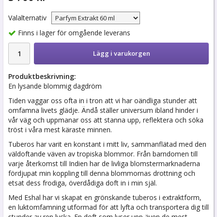
Valalternativ
Finns i lager för omgående leverans
Lägg i varukorgen
Produktbeskrivning:
En lysande blommig dagdröm
Tiden vaggar oss ofta in i tron ​​att vi har oändliga stunder att
omfamna livets glädje. Ändå ställer universum ibland hinder i
vår väg och uppmanar oss att stanna upp, reflektera och söka
tröst i våra mest käraste minnen.
Tuberos har varit en konstant i mitt liv, sammanflätad med den
väldoftande väven av tropiska blommor. Från barndomen till
varje återkomst till Indien har de livliga blomstermarknaderna
fördjupat min koppling till denna blommornas drottning och
etsat dess frodiga, överdådiga doft in i min själ.
Med Eshal har vi skapat en grönskande tuberos i extraktform,
en luktomfamning utformad för att lyfta och transportera dig till
stunder av ren lycka. En doft som lyser upp även de mest