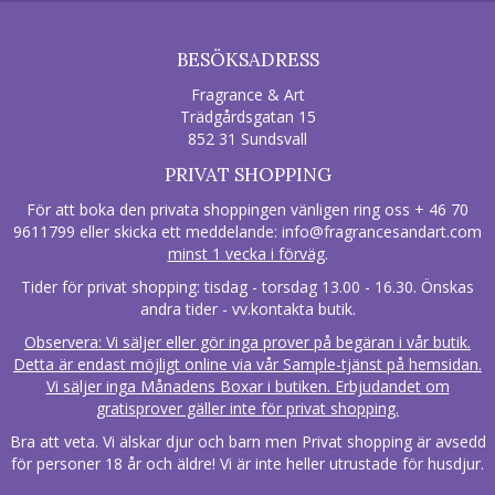
BESÖKSADRESS
Fragrance & Art
Trädgårdsgatan 15
852 31 Sundsvall
PRIVAT SHOPPING
För att boka den privata shoppingen vänligen ring oss + 46 70
9611799 eller skicka ett meddelande:
info@fragrancesandart.com
minst 1 vecka i förväg
.
Tider för privat shopping: tisdag - torsdag 13.00 - 16.30. Önskas
andra tider - vv.kontakta butik.
Observera: Vi säljer eller gör inga prover på begäran i vår butik.
Detta är endast möjligt online via vår Sample-tjänst på hemsidan.
Vi säljer inga Månadens Boxar i butiken. Erbjudandet om
gratisprover gäller inte för privat shopping.
Bra att veta. Vi älskar djur och barn men Privat shopping är avsedd
för personer 18 år och äldre! Vi är inte heller utrustade för husdjur.