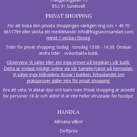
852 31 Sundsvall
PRIVAT SHOPPING
För att boka den privata shoppingen vänligen ring oss + 46 70
9611799 eller skicka ett meddelande:
info@fragrancesandart.com
minst 1 vecka i förväg
.
Tider för privat shopping: tisdag - torsdag 13.00 - 16.30. Önskas
andra tider - vv.kontakta butik.
Observera: Vi säljer eller gör inga prover på begäran i vår butik.
Detta är endast möjligt online via vår Sample-tjänst på hemsidan.
Vi säljer inga Månadens Boxar i butiken. Erbjudandet om
gratisprover gäller inte för privat shopping.
Bra att veta. Vi älskar djur och barn men Privat shopping är avsedd
för personer 18 år och äldre! Vi är inte heller utrustade för husdjur.
HANDLA
Allmäna villkor
Doftprov