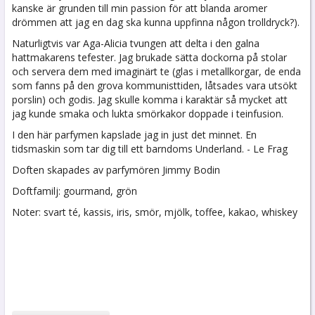
kanske är grunden till min passion för att blanda aromer
drömmen att jag en dag ska kunna uppfinna någon trolldryck?).
Naturligtvis var Aga-Alicia tvungen att delta i den galna
hattmakarens tefester. Jag brukade sätta dockorna på stolar
och servera dem med imaginärt te (glas i metallkorgar, de enda
som fanns på den grova kommunisttiden, låtsades vara utsökt
porslin) och godis. Jag skulle komma i karaktär så mycket att
jag kunde smaka och lukta smörkakor doppade i teinfusion.
I den här parfymen kapslade jag in just det minnet. En
tidsmaskin som tar dig till ett barndoms Underland. - Le Frag
Doften skapades av parfymören Jimmy Bodin
Doftfamilj: gourmand, grön
Noter: svart té, kassis, iris, smör, mjölk, toffee, kakao, whiskey