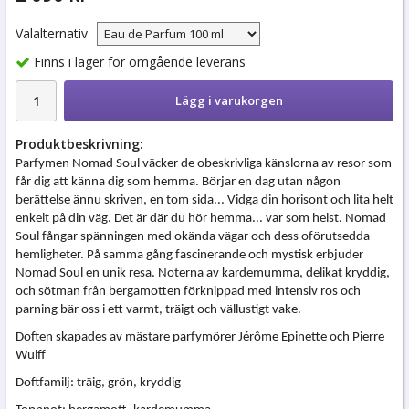
Valalternativ
Finns i lager för omgående leverans
Lägg i varukorgen
Produktbeskrivning:
Parfymen Nomad Soul väcker de obeskrivliga känslorna av resor som
får dig att känna dig som hemma. Börjar en dag utan någon
berättelse ännu skriven, en tom sida... Vidga din horisont och lita helt
enkelt på din väg. Det är där du hör hemma... var som helst. Nomad
Soul fångar spänningen med okända vägar och dess oförutsedda
hemligheter. På samma gång fascinerande och mystisk erbjuder
Nomad Soul en unik resa. Noterna av kardemumma, delikat kryddig,
och sötman från bergamotten förknippad med intensiv ros och
parning bär oss i ett varmt, träigt och vällustigt vake.
Doften skapades av mästare parfymörer Jérôme Epinette och Pierre
Wulff
Doftfamilj: träig, grön, kryddig