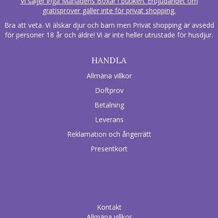
Vi säljer inga Månadens Boxar i butiken. Erbjudandet om
gratisprover gäller inte för privat shopping.
Bra att veta. Vi älskar djur och barn men Privat shopping är avsedd
för personer 18 år och äldre! Vi är inte heller utrustade för husdjur.
HANDLA
Allmäna villkor
Doftprov
Betalning
Leverans
Reklamation och ångerrätt
Presentkort
Kontakt
Allmäna villkor