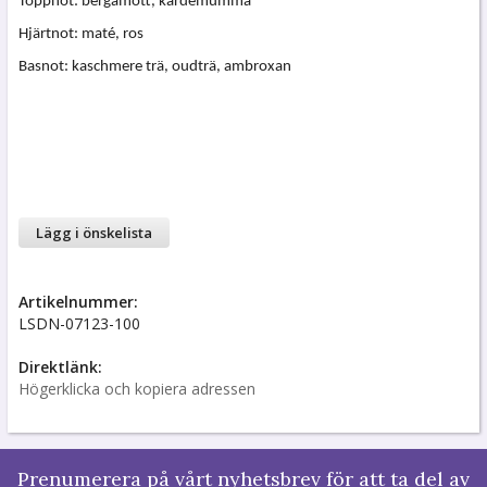
Toppnot: bergamott, kardemumma
Hjärtnot: maté, ros
Basnot: kaschmere trä, oudträ, ambroxan
Lägg i önskelista
Artikelnummer:
LSDN-07123-100
Direktlänk:
Högerklicka och kopiera adressen
Prenumerera på vårt nyhetsbrev för att ta del av