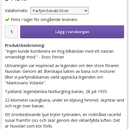
Valalternativ
Finns i lager för omgående leverans
Lägg i varukorgen
Produktbeskrivning:
"Ingen kunde kombinera en hög bilkänslan med ett nästan
omänskligt mod." - Enzo Ferrari
Utmaningen var inspirerad av legenden om den store föraren
Nuvolari. Genom att återskapa lukten av bana och motorer
låter vi parfymälskarnas värld upptäcka legenden om
"Mantovano Volante".
Tyskland, legendariska Nürburgring-banan, 28 juli 1935.
22 kilometer racingbana, under en blytung himmel, skymtar vind
och regn över banan.
Ett öronbedövande ljud bryter tystnaden, en rödmålad racerbil
susar framför oss och skär genom den oktanfyllda luften. Det
är Nuvolari som kör förbi.