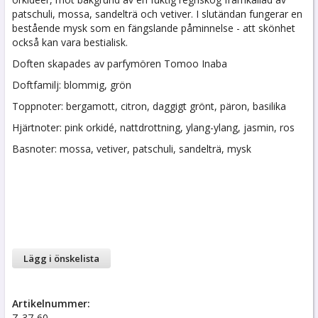
patschuli, mossa, sandelträ och vetiver. I slutändan fungerar en
bestående mysk som en fängslande påminnelse - att skönhet
också kan vara bestialisk.
Doften skapades av parfymören Tomoo Inaba
Doftfamilj: blommig, grön
Toppnoter: bergamott, citron, daggigt grönt, päron, basilika
Hjärtnoter: pink orkidé, nattdrottning, ylang-ylang, jasmin, ros
Basnoter: mossa, vetiver, patschuli, sandelträ, mysk
Lägg i önskelista
Artikelnummer:
Z-37-60