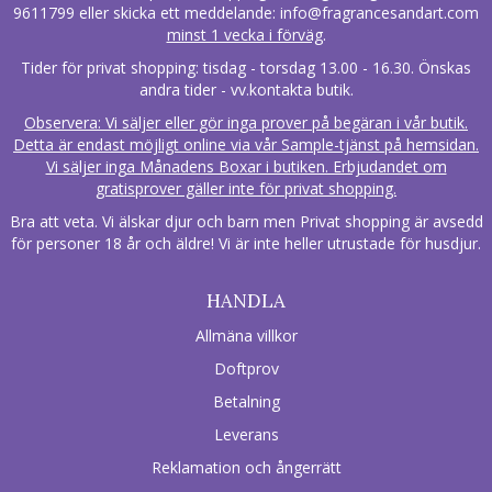
9611799 eller skicka ett meddelande:
info@fragrancesandart.com
minst 1 vecka i förväg
.
Tider för privat shopping: tisdag - torsdag 13.00 - 16.30. Önskas
andra tider - vv.kontakta butik.
Observera: Vi säljer eller gör inga prover på begäran i vår butik.
Detta är endast möjligt online via vår Sample-tjänst på hemsidan.
Vi säljer inga Månadens Boxar i butiken. Erbjudandet om
gratisprover gäller inte för privat shopping.
Bra att veta. Vi älskar djur och barn men Privat shopping är avsedd
för personer 18 år och äldre! Vi är inte heller utrustade för husdjur.
HANDLA
Allmäna villkor
Doftprov
Betalning
Leverans
Reklamation och ångerrätt