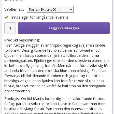
Valalternativ
Finns i lager för omgående leverans
Lägg i varukorgen
Produktbeskrivning:
I den fuktiga skuggan av en tropisk regnskog svajar en orkidé
förföriskt. Dess glittrande kronblad darrar av förväntan och
bjuder in en förbipasserande fjäril att fullborda den intima
pollineringsakten. Fjärilen ger efter för den silkeslena blommans
lockelse och flyger ivrigt framåt. Men när den förbereder sig för
att landa förvandlas den exotiska blomman plötsligt. Fina blad
förvrängs till dolkliknande framben och griper tag i insektens
bräckliga vingar. Innan fjärilen kan förstå sitt öde slukas dess
huvud, krossat mellan de kraftfulla käftarna på den smygande
orkidémantisen.
Zoologist Orchid Mantis lockar dig in i en väldoftande illusion.
Saftigt päron, utsökt ros och nätt jasmin flätas samman med
basilika och ylang för att frammana den intensiva doften av
orkidéer, mot bakgrund av en fuktig regnskog framkallad av