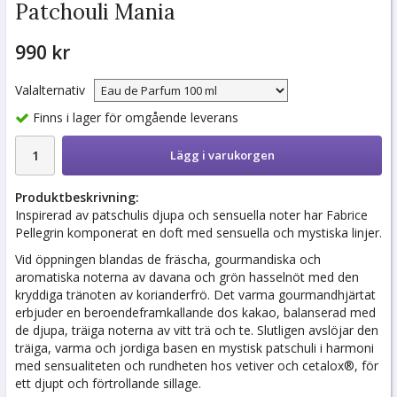
Patchouli Mania
990 kr
Valalternativ
Finns i lager för omgående leverans
Lägg i varukorgen
Produktbeskrivning:
Inspirerad av patschulis djupa och sensuella noter har Fabrice
Pellegrin komponerat en doft med sensuella och mystiska linjer.
Vid öppningen blandas de fräscha, gourmandiska och
aromatiska noterna av davana och grön hasselnöt med den
kryddiga tränoten av korianderfrö. Det varma gourmandhjärtat
erbjuder en beroendeframkallande dos kakao, balanserad med
de djupa, träiga noterna av vitt trä och te. Slutligen avslöjar den
träiga, varma och jordiga basen en mystisk patschuli i harmoni
med sensualiteten och rundheten hos vetiver och cetalox®, för
ett djupt och förtrollande sillage.