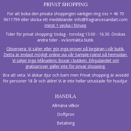
PRIVAT SHOPPING
För att boka den privata shoppingen vänligen ring oss + 46 70
9611799 eller skicka ett meddelande:
info@fragrancesandart.com
minst 1 vecka i förväg
.
Tider för privat shopping: tisdag - torsdag 13.00 - 16.30. Önskas
andra tider - vv.kontakta butik.
Observera: Vi säljer eller gör inga prover på begäran i vår butik.
Detta är endast möjligt online via vår Sample-tjänst på hemsidan.
Vi säljer inga Månadens Boxar i butiken. Erbjudandet om
gratisprover gäller inte för privat shopping.
Bra att veta. Vi älskar djur och barn men Privat shopping är avsedd
för personer 18 år och äldre! Vi är inte heller utrustade för husdjur.
HANDLA
Allmäna villkor
Doftprov
Betalning