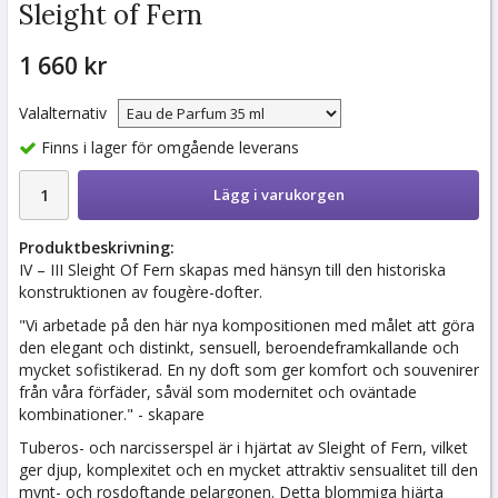
Sleight of Fern
1 660 kr
Valalternativ
Finns i lager för omgående leverans
Lägg i varukorgen
Produktbeskrivning:
IV – III Sleight Of Fern skapas med hänsyn till den historiska
konstruktionen av fougère-dofter.
"Vi arbetade på den här nya kompositionen med målet att göra
den elegant och distinkt, sensuell, beroendeframkallande och
mycket sofistikerad. En ny doft som ger komfort och souvenirer
från våra förfäder, såväl som modernitet och oväntade
kombinationer." - skapare
Tuberos- och narcisserspel är i hjärtat av Sleight of Fern, vilket
ger djup, komplexitet och en mycket attraktiv sensualitet till den
mynt- och rosdoftande pelargonen. Detta blommiga hjärta