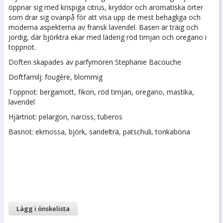
öppnar sig med krispiga citrus, kryddor och aromatiska örter
som drar sig ovanpå för att visa upp de mest behagliga och
moderna aspekterna av fransk lavendel. Basen är träig och
jordig, där björkträ ekar med läderig röd timjan och oregano i
toppnot.
Doften skapades av parfymören Stephanie Bacouche
Doftfamilj: fougère, blommig
Toppnot: bergamott, fikon, röd timjan, oregano, mastika,
lavendel
Hjärtnot: pelargon, narciss, tuberos
Basnot: ekmossa, björk, sandelträ, patschuli, tonkaböna
Lägg i önskelista