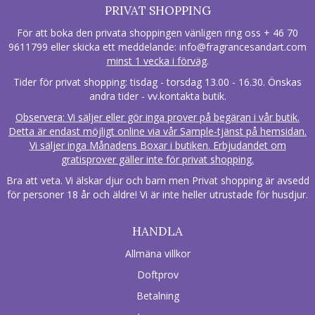
PRIVAT SHOPPING
För att boka den privata shoppingen vänligen ring oss + 46 70
9611799 eller skicka ett meddelande:
info@fragrancesandart.com
minst 1 vecka i förväg
.
Tider för privat shopping: tisdag - torsdag 13.00 - 16.30. Önskas
andra tider - vv.kontakta butik.
Observera: Vi säljer eller gör inga prover på begäran i vår butik.
Detta är endast möjligt online via vår Sample-tjänst på hemsidan.
Vi säljer inga Månadens Boxar i butiken. Erbjudandet om
gratisprover gäller inte för privat shopping.
Bra att veta. Vi älskar djur och barn men Privat shopping är avsedd
för personer 18 år och äldre! Vi är inte heller utrustade för husdjur.
HANDLA
Allmäna villkor
Doftprov
Betalning