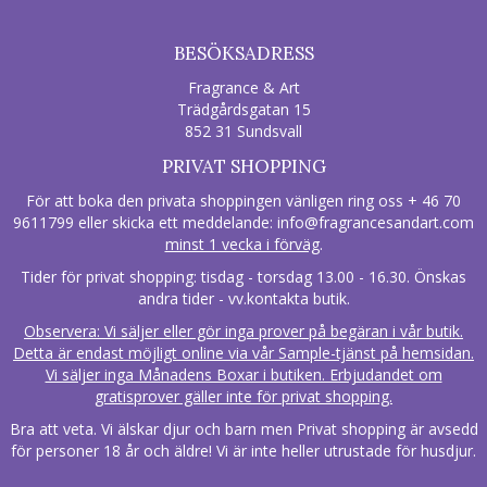
BESÖKSADRESS
Fragrance & Art
Trädgårdsgatan 15
852 31 Sundsvall
PRIVAT SHOPPING
För att boka den privata shoppingen vänligen ring oss + 46 70
9611799 eller skicka ett meddelande:
info@fragrancesandart.com
minst 1 vecka i förväg
.
Tider för privat shopping: tisdag - torsdag 13.00 - 16.30. Önskas
andra tider - vv.kontakta butik.
Observera: Vi säljer eller gör inga prover på begäran i vår butik.
Detta är endast möjligt online via vår Sample-tjänst på hemsidan.
Vi säljer inga Månadens Boxar i butiken. Erbjudandet om
gratisprover gäller inte för privat shopping.
Bra att veta. Vi älskar djur och barn men Privat shopping är avsedd
för personer 18 år och äldre! Vi är inte heller utrustade för husdjur.