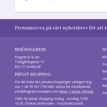
Prenumerera på vårt nyhetsbrev för att t
BESÖKSADRESS
H
Fragrance & Art
All
Trädgårdsgatan 15
Do
852 31 Sundsvall
Be
PRIVAT SHOPPING
Le
För att boka den privata shoppingen vänligen ring
Re
oss + 46 70 9611799 eller skicka ett meddelande:
info@fragrancesandart.com
minst 1 vecka i förväg
.
Pr
Tider för privat shopping: tisdag - torsdag 13.00 -
16.30. Önskas andra tider - vv.kontakta butik.