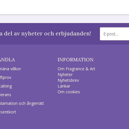
a del av nyheter och erbjudanden!
ANDLA
INFORMATION
mäna villkor
Om Fragrance & Art
Nyheter
ftprov
Nyhetsbrev
talning
Länkar
Om cookies
verans
klamation och ångerrätt
esentkort