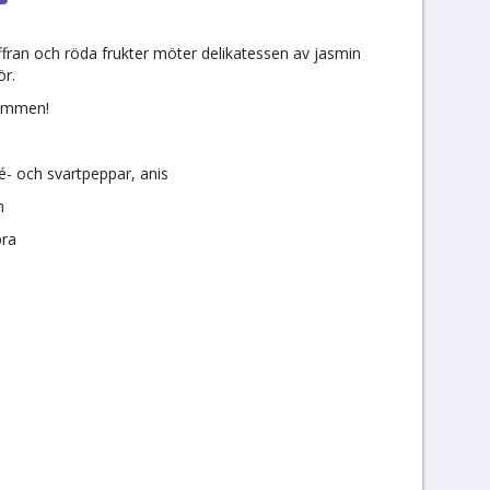
ffran och röda frukter möter delikatessen av jasmin
ör.
römmen!
sé- och svartpeppar, anis
n
bra