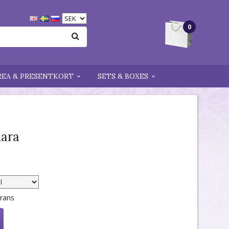
0
REA & PRESENTKORT
SETS & BOXES
hara
erans