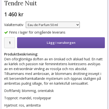
Tendre Nuit
1 460 kr
Valalternativ
Finns i lager för omgående leverans
Lägg i varukorgen
Produktbeskrivning:
Den oförglömliga doften av en önskad och älskad hud. En natt
av kärlek och passion när femininitetens kvintessens avslöjas
av en extraordinär virvling av rosolja och ros absolut.
Tillsammans med ambroxan, är blommans drottning insvept i
ett beroendeframkallande mysterium och öppnas slutligen på
ambrettas pudrig sillage, för en kärleksfull sensualitet.
Doftfamilj: blommig, orientalisk
Toppnot: mandel, rosépeppar
Hjärtnot: ros, ambretta