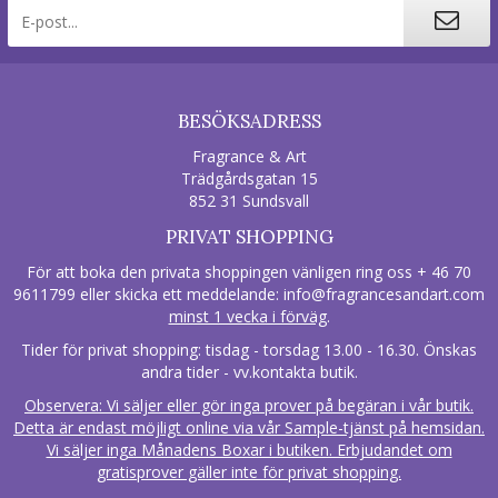
BESÖKSADRESS
Fragrance & Art
Trädgårdsgatan 15
852 31 Sundsvall
PRIVAT SHOPPING
För att boka den privata shoppingen vänligen ring oss + 46 70
9611799 eller skicka ett meddelande:
info@fragrancesandart.com
minst 1 vecka i förväg
.
Tider för privat shopping: tisdag - torsdag 13.00 - 16.30. Önskas
andra tider - vv.kontakta butik.
Observera: Vi säljer eller gör inga prover på begäran i vår butik.
Detta är endast möjligt online via vår Sample-tjänst på hemsidan.
Vi säljer inga Månadens Boxar i butiken. Erbjudandet om
gratisprover gäller inte för privat shopping.