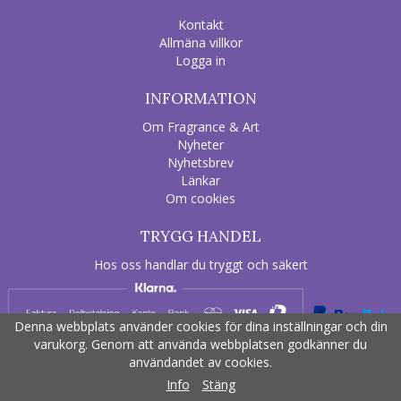
Kontakt
Allmäna villkor
Logga in
INFORMATION
Om Fragrance & Art
Nyheter
Nyhetsbrev
Länkar
Om cookies
TRYGG HANDEL
Hos oss handlar du tryggt och säkert
Denna webbplats använder cookies för dina inställningar och din
varukorg. Genom att använda webbplatsen godkänner du
användandet av cookies.
Drift & produktion:
Wikinggruppen
Info
Stäng