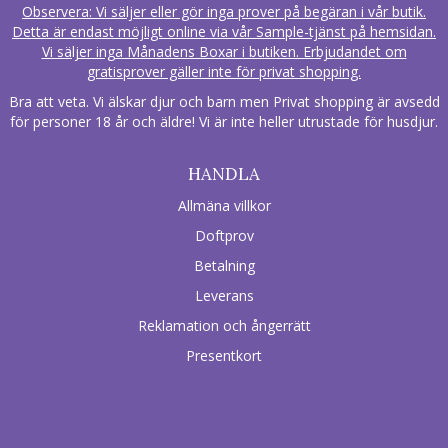
Observera: Vi säljer eller gör inga prover på begäran i vår butik.
Detta är endast möjligt online via vår Sample-tjänst på hemsidan.
Vi säljer inga Månadens Boxar i butiken. Erbjudandet om
gratisprover gäller inte för privat shopping.
Bra att veta. Vi älskar djur och barn men Privat shopping är avsedd
för personer 18 år och äldre! Vi är inte heller utrustade för husdjur.
HANDLA
Allmäna villkor
Doftprov
Betalning
Leverans
Reklamation och ångerrätt
Presentkort