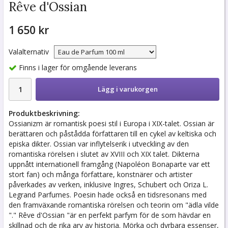
Rêve d'Ossian
1 650 kr
Valalternativ
Finns i lager för omgående leverans
Lägg i varukorgen
Produktbeskrivning:
Ossianizm är romantisk poesi stil i Europa i XIX-talet. Ossian är
berättaren och påstådda författaren till en cykel av keltiska och
episka dikter. Ossian var inflytelserik i utveckling av den
romantiska rörelsen i slutet av XVIII och XIX talet. Dikterna
uppnått internationell framgång (Napoléon Bonaparte var ett
stort fan) och många författare, konstnärer och artister
påverkades av verken, inklusive Ingres, Schubert och Oriza L.
Legrand Parfumes. Poesin hade också en tidsresonans med
den framväxande romantiska rörelsen och teorin om "ädla vilde
"." Rêve d'Ossian "är en perfekt parfym för de som hävdar en
skillnad och de rika arv av historia. Mörka och dyrbara essenser,