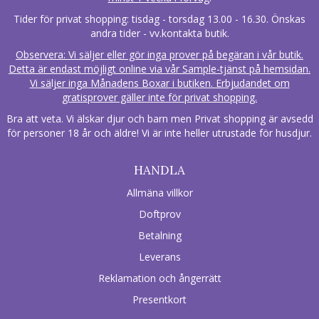
Tider för privat shopping: tisdag - torsdag 13.00 - 16.30. Önskas
andra tider - vv.kontakta butik.
Observera: Vi säljer eller gör inga prover på begäran i vår butik.
Detta är endast möjligt online via vår Sample-tjänst på hemsidan.
Vi säljer inga Månadens Boxar i butiken. Erbjudandet om
gratisprover gäller inte för privat shopping.
Bra att veta. Vi älskar djur och barn men Privat shopping är avsedd
för personer 18 år och äldre! Vi är inte heller utrustade för husdjur.
HANDLA
Allmäna villkor
Doftprov
Betalning
Leverans
Reklamation och ångerrätt
Presentkort