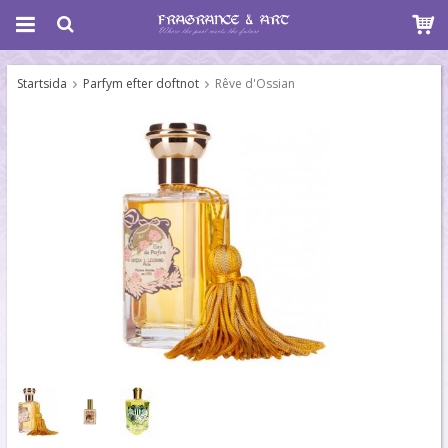
Startsida
Parfym efter doftnot
Rêve d'Ossian