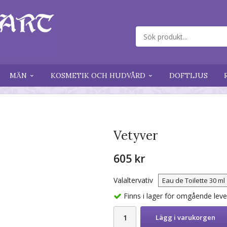
MÄN
KOSMETIK OCH HUDVÅRD
DOFTLJUS
Vetyver
605 kr
Valaltervativ
Finns i lager för omgående lev
Lägg i varukorgen