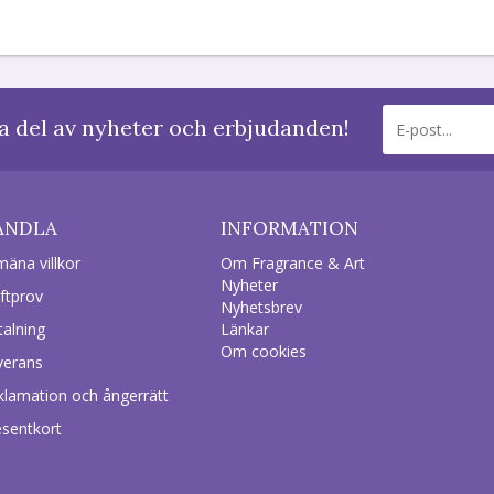
a del av nyheter och erbjudanden!
ANDLA
INFORMATION
mäna villkor
Om Fragrance & Art
Nyheter
ftprov
Nyhetsbrev
talning
Länkar
Om cookies
verans
klamation och ångerrätt
esentkort