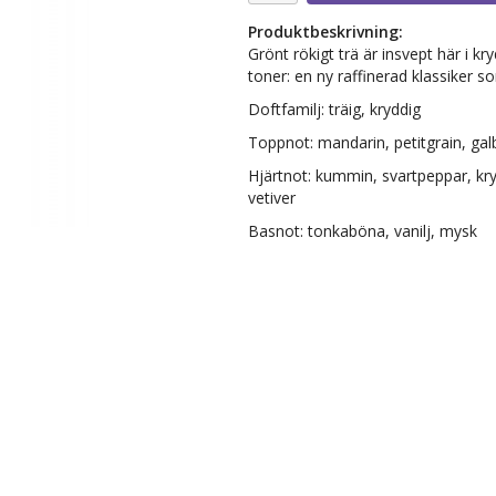
Produktbeskrivning:
Grönt rökigt trä är insvept här i k
toner: en ny raffinerad klassiker 
Doftfamilj: träig, kryddig
Toppnot: mandarin, petitgrain, ga
Hjärtnot: kummin, svartpeppar, kry
vetiver
Basnot: tonkaböna, vanilj, mysk