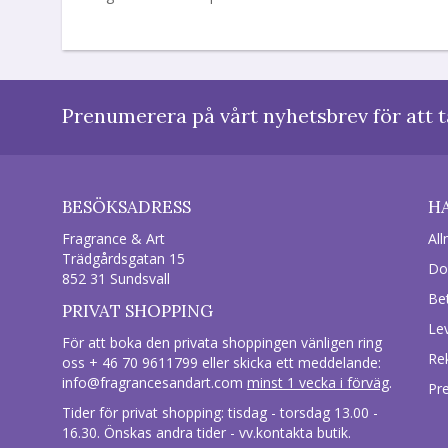
Prenumerera på vårt nyhetsbrev för att t
BESÖKSADRESS
H
Fragrance & Art
All
Trädgårdsgatan 15
Do
852 31 Sundsvall
Be
PRIVAT SHOPPING
Le
För att boka den privata shoppingen vänligen ring
Re
oss + 46 70 9611799 eller skicka ett meddelande:
info@fragrancesandart.com
minst 1 vecka i förväg
.
Pr
Tider för privat shopping: tisdag - torsdag 13.00 -
16.30. Önskas andra tider - vv.kontakta butik.