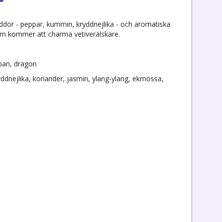
ryddor - peppar, kummin, kryddnejlika - och aromatiska
som kommer att charma vetiverälskare.
lban, dragon
ddnejlika, koriander, jasmin, ylang-ylang, ekmossa,