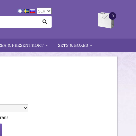
0
REA & PRESENTKORT
SETS & BOXES
erans