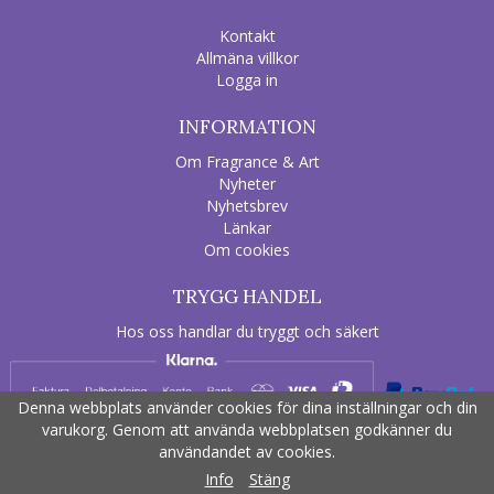
Kontakt
Allmäna villkor
Logga in
INFORMATION
Om Fragrance & Art
Nyheter
Nyhetsbrev
Länkar
Om cookies
TRYGG HANDEL
Hos oss handlar du tryggt och säkert
Denna webbplats använder cookies för dina inställningar och din
varukorg. Genom att använda webbplatsen godkänner du
användandet av cookies.
Drift & produktion:
Wikinggruppen
Info
Stäng