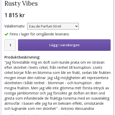
Rusty Vibes
1 815 kr
Valalternativ
Finns i lager för omgående leverans
Lägg i varukorgen
Produktbeskrivning:
"Jag föreställde mig en doft som kunde prata om en strävan
efter skönhet i livets cirkel, från renhet till korruption. Livets
cirkel börjar från en blomma som blir en frukt, sedan blir frukten
mogen innan den ruttnar. Jag såg möjligheten att representera
skönheten i både renhet - blomman - och korruption - den
mogna frukten. Men jag ville inte glömma mitt första intryck av
rostiga järnblommor och jag försökte ge doften en liten ond
gnista som infunderade de fruktiga tonerna med en svavelaktig
atmosfär. I basen ville jag ha en bekväm effekt, omslutande
och lugnande som ren skönhet" - Antonio Alessandria