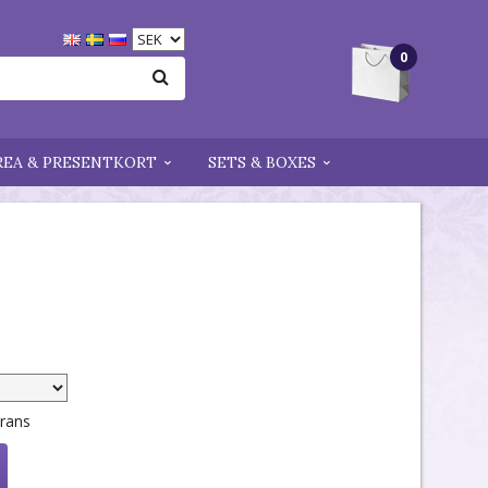
0
REA & PRESENTKORT
SETS & BOXES
erans