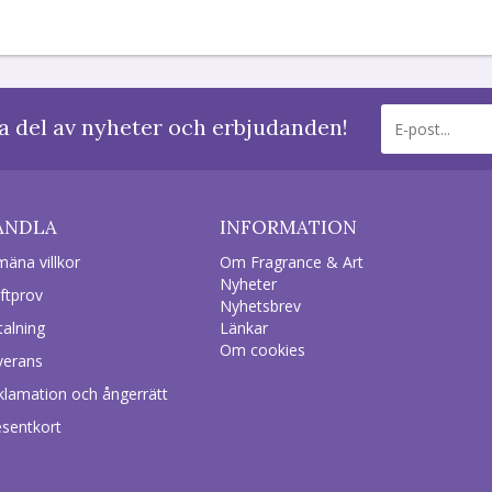
a del av nyheter och erbjudanden!
ANDLA
INFORMATION
mäna villkor
Om Fragrance & Art
Nyheter
ftprov
Nyhetsbrev
talning
Länkar
Om cookies
verans
klamation och ångerrätt
esentkort