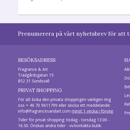
Prenumerera på vårt nyhetsbrev för att t
BESÖKSADRESS
H
Fragrance & Art
All
Trädgårdsgatan 15
Do
852 31 Sundsvall
Be
PRIVAT SHOPPING
Le
För att boka den privata shoppingen vänligen ring
Re
oss + 46 70 9611799 eller skicka ett meddelande:
info@fragrancesandart.com
minst 1 vecka i förväg
.
Pr
Tider för privat shopping: tisdag - torsdag 13.00 -
16.30. Önskas andra tider - vv.kontakta butik.