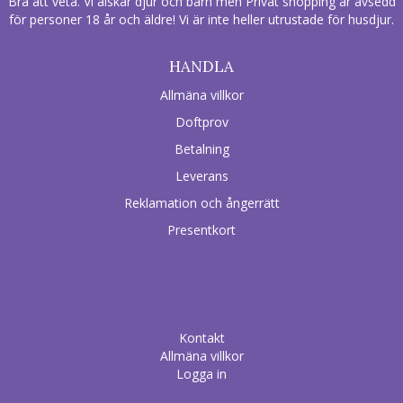
Bra att veta. Vi älskar djur och barn men Privat shopping är avsedd
för personer 18 år och äldre! Vi är inte heller utrustade för husdjur.
HANDLA
Allmäna villkor
Doftprov
Betalning
Leverans
Reklamation och ångerrätt
Presentkort
Kontakt
Allmäna villkor
Logga in