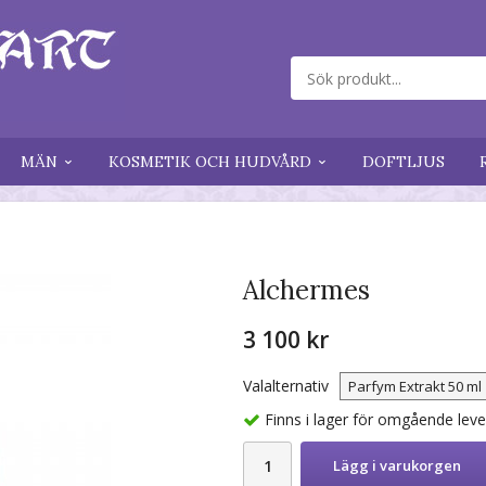
MÄN
KOSMETIK OCH HUDVÅRD
DOFTLJUS
Alchermes
3 100 kr
Valalternativ
Finns i lager för omgående lev
Lägg i varukorgen