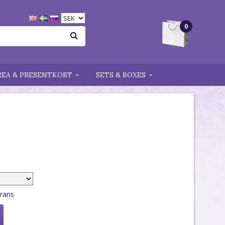
0
REA & PRESENTKORT
SETS & BOXES
erans