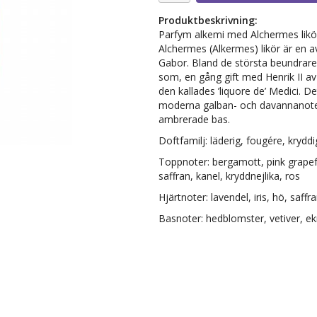
Produktbeskrivning:
Parfym alkemi med Alchermes likör.
Alchermes (Alkermes) likör är en 
Gabor. Bland de största beundrare 
som, en gång gift med Henrik II av
den kallades ’liquore de’ Medici. D
moderna galban- och davannanoter
ambrerade bas.
Doftfamilj: läderig, fougére, kryddi
Toppnoter: bergamott, pink grapefr
saffran, kanel, kryddnejlika, ros
Hjärtnoter: lavendel, iris, hö, saf
Basnoter: hedblomster, vetiver, 