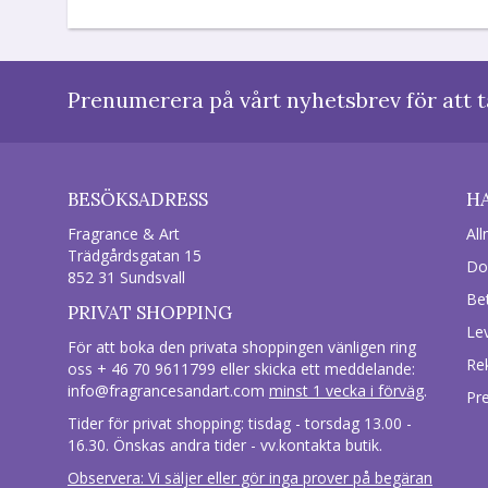
Prenumerera på vårt nyhetsbrev för att t
BESÖKSADRESS
H
Fragrance & Art
All
Trädgårdsgatan 15
Do
852 31 Sundsvall
Be
PRIVAT SHOPPING
Le
För att boka den privata shoppingen vänligen ring
Re
oss + 46 70 9611799 eller skicka ett meddelande:
info@fragrancesandart.com
minst 1 vecka i förväg
.
Pr
Tider för privat shopping: tisdag - torsdag 13.00 -
16.30. Önskas andra tider - vv.kontakta butik.
Observera: Vi säljer eller gör inga prover på begäran