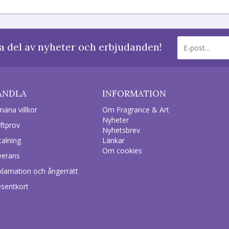
a del av nyheter och erbjudanden!
ANDLA
INFORMATION
mäna villkor
Om Fragrance & Art
Nyheter
ftprov
Nyhetsbrev
talning
Länkar
Om cookies
verans
klamation och ångerrätt
esentkort