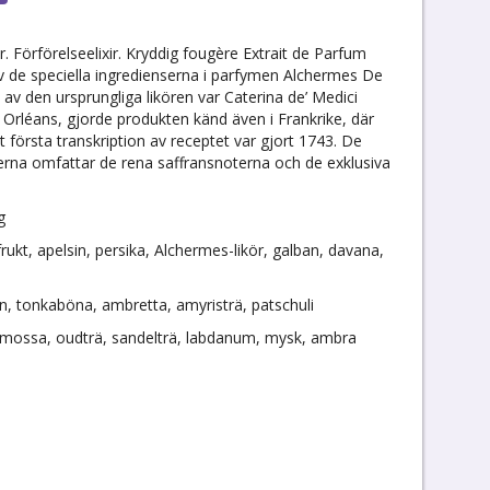
 Förförelseelixir. Kryddig fougère Extrait de Parfum
av de speciella ingredienserna i parfymen Alchermes De
av den ursprungliga likören var Caterina de’ Medici
 Orléans, gjorde produkten känd även i Frankrike, där
et första transkription av receptet var gjort 1743. De
na omfattar de rena saffransnoterna och de exklusiva
g
ukt, apelsin, persika, Alchermes-likör, galban, davana,
fran, tonkaböna, ambretta, amyristrä, patschuli
ekmossa, oudträ, sandelträ, labdanum, mysk, ambra