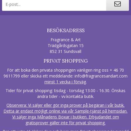
BESÖKSADRESS
Fragrance & Art
Trädgårdsgatan 15
852 31 Sundsvall
PRIVAT SHOPPING
För att boka den privata shoppingen vänligen ring oss + 46 70
9611799 eller skicka ett meddelande:
info@fragrancesandart.com
minst 1 vecka i förväg
.
Tider för privat shopping: tisdag - torsdag 13.00 - 16.30. Önskas
andra tider - vv.kontakta butik.
Observera: Vi säljer eller gör inga prover på begäran i vår butik.
Detta är endast möjligt online via vår Sample-tjänst på hemsidan.
Vi säljer inga Månadens Boxar i butiken. Erbjudandet om
gratisprover gäller inte för privat shopping.