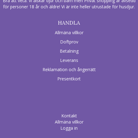
Bra att veta. Vi älskar djur och barn men Privat shopping är avsedd
för personer 18 år och äldre! Vi är inte heller utrustade för husdjur.
HANDLA
Allmäna villkor
Doftprov
Betalning
Leverans
Reklamation och ångerrätt
Presentkort
Kontakt
Allmäna villkor
Logga in