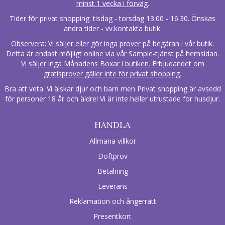
minst 1 vecka i förväg
.
Tider för privat shopping: tisdag - torsdag 13.00 - 16.30. Önskas
andra tider - vv.kontakta butik.
Observera: Vi säljer eller gör inga prover på begäran i vår butik.
Detta är endast möjligt online via vår Sample-tjänst på hemsidan.
Vi säljer inga Månadens Boxar i butiken. Erbjudandet om
gratisprover gäller inte för privat shopping.
Bra att veta. Vi älskar djur och barn men Privat shopping är avsedd
för personer 18 år och äldre! Vi är inte heller utrustade för husdjur.
HANDLA
Allmäna villkor
Doftprov
Betalning
Leverans
Reklamation och ångerrätt
Presentkort