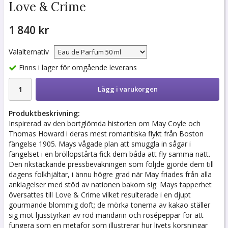
Love & Crime
1 840 kr
Valalternativ
Finns i lager för omgående leverans
Lägg i varukorgen
Produktbeskrivning:
Inspirerad av den bortglömda historien om May Coyle och
Thomas Howard i deras mest romantiska flykt från Boston
fängelse 1905. Mays vågade plan att smuggla in sågar i
fängelset i en bröllopstårta fick dem båda att fly samma natt.
Den rikstäckande pressbevakningen som följde gjorde dem till
dagens folkhjältar, i ännu högre grad när May friades från alla
anklagelser med stöd av nationen bakom sig. Mays tapperhet
översattes till Love & Crime vilket resulterade i en djupt
gourmande blommig doft; de mörka tonerna av kakao ställer
sig mot ljusstyrkan av röd mandarin och rosépeppar för att
fungera som en metafor som illustrerar hur livets korsningar