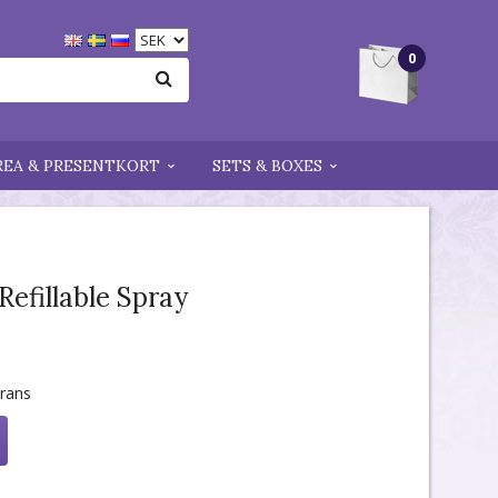
0
REA & PRESENTKORT
SETS & BOXES
Refillable Spray
erans