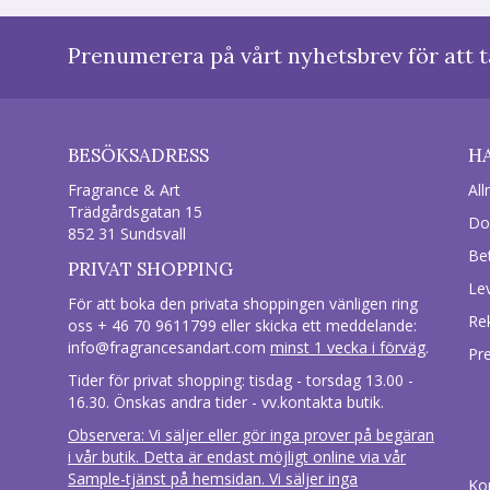
Prenumerera på vårt nyhetsbrev för att t
BESÖKSADRESS
H
Fragrance & Art
All
Trädgårdsgatan 15
Do
852 31 Sundsvall
Be
PRIVAT SHOPPING
Le
För att boka den privata shoppingen vänligen ring
Re
oss + 46 70 9611799 eller skicka ett meddelande:
info@fragrancesandart.com
minst 1 vecka i förväg
.
Pr
Tider för privat shopping: tisdag - torsdag 13.00 -
16.30. Önskas andra tider - vv.kontakta butik.
Observera: Vi säljer eller gör inga prover på begäran
i vår butik. Detta är endast möjligt online via vår
Sample-tjänst på hemsidan. Vi säljer inga
Ko