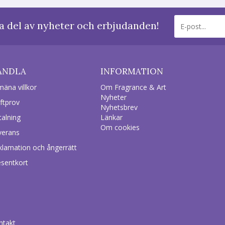
a del av nyheter och erbjudanden!
ANDLA
INFORMATION
mäna villkor
Om Fragrance & Art
Nyheter
ftprov
Nyhetsbrev
talning
Länkar
Om cookies
verans
klamation och ångerrätt
esentkort
ntakt