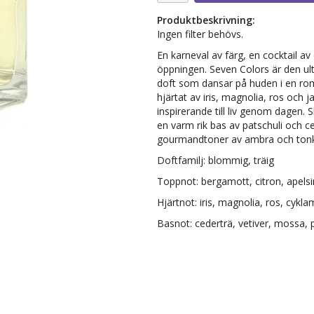
Produktbeskrivning:
Ingen filter behövs.
En karneval av färg, en cocktail a
öppningen. Seven Colors är den ult
doft som dansar på huden i en roma
hjärtat av iris, magnolia, ros och jas
inspirerande till liv genom dagen. 
en varm rik bas av patschuli och 
gourmandtoner av ambra och tonkab
Doftfamilj: blommig, träig
Toppnot: bergamott, citron, apelsi
Hjärtnot: iris, magnolia, ros, cyklam
Basnot: cederträ, vetiver, mossa,