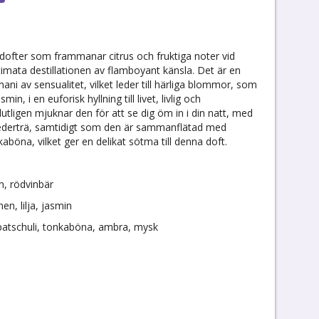
v dofter som frammanar citrus och fruktiga noter vid
imata destillationen av flamboyant känsla. Det är en
ni av sensualitet, vilket leder till härliga blommor, som
min, i en euforisk hyllning till livet, livlig och
Slutligen mjuknar den för att se dig öm in i din natt, med
cederträ, samtidigt som den är sammanflätad med
öna, vilket ger en delikat sötma till denna doft.
n, rödvinbär
en, lilja, jasmin
 patschuli, tonkaböna, ambra, mysk