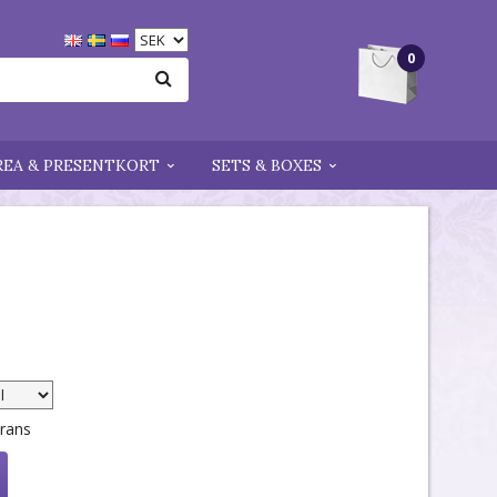
0
REA & PRESENTKORT
SETS & BOXES
erans