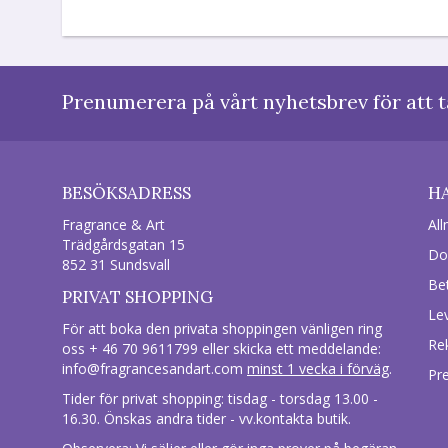
Prenumerera på vårt nyhetsbrev för att t
BESÖKSADRESS
H
Fragrance & Art
All
Trädgårdsgatan 15
Do
852 31 Sundsvall
Be
PRIVAT SHOPPING
Le
För att boka den privata shoppingen vänligen ring
Re
oss + 46 70 9611799 eller skicka ett meddelande:
info@fragrancesandart.com
minst 1 vecka i förväg
.
Pr
Tider för privat shopping: tisdag - torsdag 13.00 -
16.30. Önskas andra tider - vv.kontakta butik.