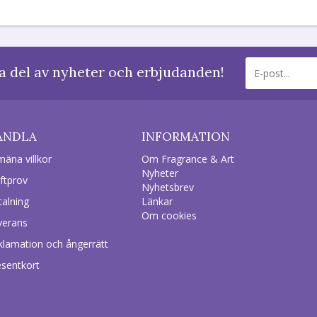
a del av nyheter och erbjudanden!
ANDLA
INFORMATION
mäna villkor
Om Fragrance & Art
Nyheter
ftprov
Nyhetsbrev
talning
Länkar
Om cookies
verans
klamation och ångerrätt
esentkort