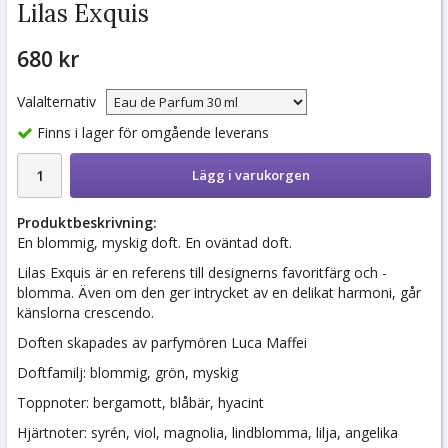
Lilas Exquis
680 kr
Valalternativ
Finns i lager för omgående leverans
Lägg i varukorgen
Produktbeskrivning:
En blommig, myskig doft. En oväntad doft.
Lilas Exquis är en referens till designerns favoritfärg och -
blomma. Även om den ger intrycket av en delikat harmoni, går
känslorna crescendo.
Doften skapades av parfymören Luca Maffei
Doftfamilj: blommig, grön, myskig
Toppnoter: bergamott, blåbär, hyacint
Hjärtnoter: syrén, viol, magnolia, lindblomma, lilja, angelika