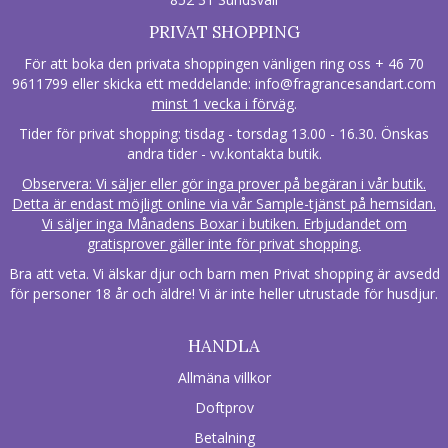
PRIVAT SHOPPING
För att boka den privata shoppingen vänligen ring oss + 46 70
9611799 eller skicka ett meddelande:
info@fragrancesandart.com
minst 1 vecka i förväg
.
Tider för privat shopping: tisdag - torsdag 13.00 - 16.30. Önskas
andra tider - vv.kontakta butik.
Observera: Vi säljer eller gör inga prover på begäran i vår butik.
Detta är endast möjligt online via vår Sample-tjänst på hemsidan.
Vi säljer inga Månadens Boxar i butiken. Erbjudandet om
gratisprover gäller inte för privat shopping.
Bra att veta. Vi älskar djur och barn men Privat shopping är avsedd
för personer 18 år och äldre! Vi är inte heller utrustade för husdjur.
HANDLA
Allmäna villkor
Doftprov
Betalning