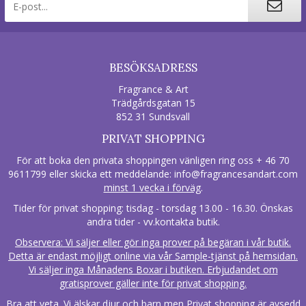
BESÖKSADRESS
Fragrance & Art
Trädgårdsgatan 15
852 31 Sundsvall
PRIVAT SHOPPING
För att boka den privata shoppingen vänligen ring oss + 46 70
9611799 eller skicka ett meddelande:
info@fragrancesandart.com
minst 1 vecka i förväg
.
Tider för privat shopping: tisdag - torsdag 13.00 - 16.30. Önskas
andra tider - vv.kontakta butik.
Observera: Vi säljer eller gör inga prover på begäran i vår butik.
Detta är endast möjligt online via vår Sample-tjänst på hemsidan.
Vi säljer inga Månadens Boxar i butiken. Erbjudandet om
gratisprover gäller inte för privat shopping.
Bra att veta. Vi älskar djur och barn men Privat shopping är avsedd