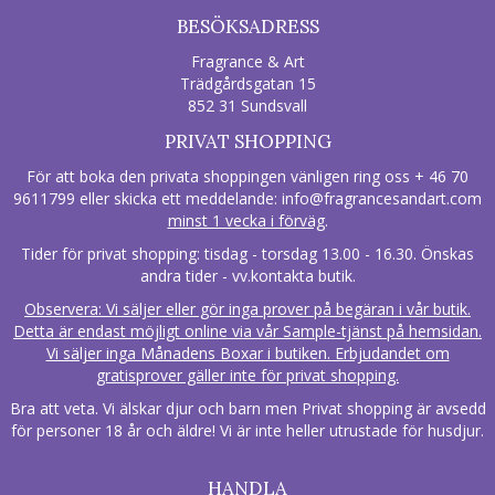
BESÖKSADRESS
Fragrance & Art
Trädgårdsgatan 15
852 31 Sundsvall
PRIVAT SHOPPING
För att boka den privata shoppingen vänligen ring oss + 46 70
9611799 eller skicka ett meddelande:
info@fragrancesandart.com
minst 1 vecka i förväg
.
Tider för privat shopping: tisdag - torsdag 13.00 - 16.30. Önskas
andra tider - vv.kontakta butik.
Observera: Vi säljer eller gör inga prover på begäran i vår butik.
Detta är endast möjligt online via vår Sample-tjänst på hemsidan.
Vi säljer inga Månadens Boxar i butiken. Erbjudandet om
gratisprover gäller inte för privat shopping.
Bra att veta. Vi älskar djur och barn men Privat shopping är avsedd
för personer 18 år och äldre! Vi är inte heller utrustade för husdjur.
HANDLA