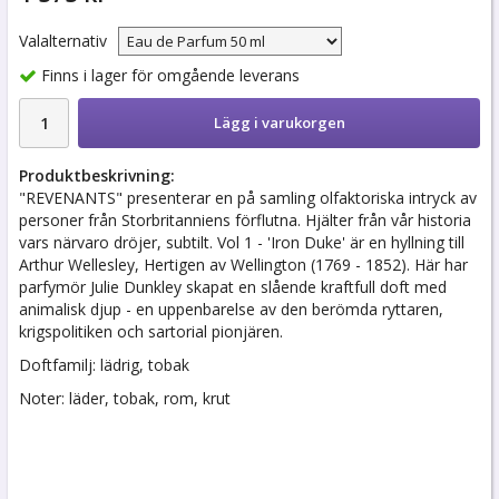
Valalternativ
Finns i lager för omgående leverans
Lägg i varukorgen
Produktbeskrivning:
"REVENANTS" presenterar en på samling olfaktoriska intryck av
personer från Storbritanniens förflutna. Hjälter från vår historia
vars närvaro dröjer, subtilt. Vol 1 - 'Iron Duke' är en hyllning till
Arthur Wellesley, Hertigen av Wellington (1769 - 1852). Här har
parfymör Julie Dunkley skapat en slående kraftfull doft med
animalisk djup - en uppenbarelse av den berömda ryttaren,
krigspolitiken och sartorial pionjären.
Doftfamilj: lädrig, tobak
Noter: läder, tobak, rom, krut