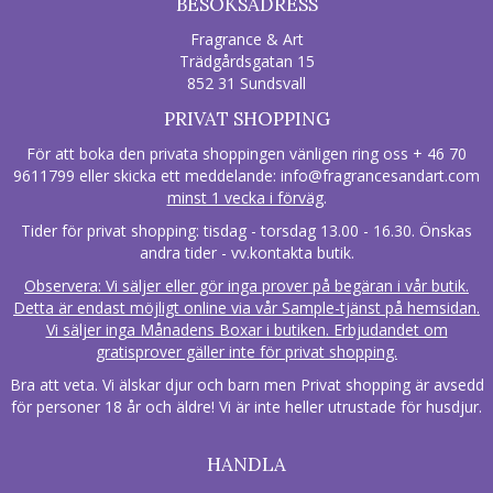
BESÖKSADRESS
Fragrance & Art
Trädgårdsgatan 15
852 31 Sundsvall
PRIVAT SHOPPING
För att boka den privata shoppingen vänligen ring oss + 46 70
9611799 eller skicka ett meddelande:
info@fragrancesandart.com
minst 1 vecka i förväg
.
Tider för privat shopping: tisdag - torsdag 13.00 - 16.30. Önskas
andra tider - vv.kontakta butik.
Observera: Vi säljer eller gör inga prover på begäran i vår butik.
Detta är endast möjligt online via vår Sample-tjänst på hemsidan.
Vi säljer inga Månadens Boxar i butiken. Erbjudandet om
gratisprover gäller inte för privat shopping.
Bra att veta. Vi älskar djur och barn men Privat shopping är avsedd
för personer 18 år och äldre! Vi är inte heller utrustade för husdjur.
HANDLA