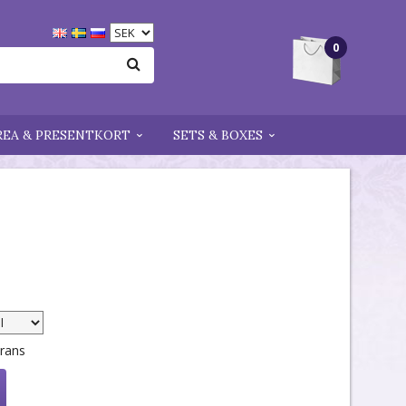
0
REA & PRESENTKORT
SETS & BOXES
erans