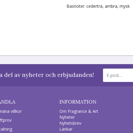
Basnoter: cederträ, ambra, mysk
a del av nyheter och erbjudanden!
ANDLA
INFORMATION
mäna villkor
Om Fragrance & Art
Nyheter
ftprov
Nyhetsbrev
talning
Länkar