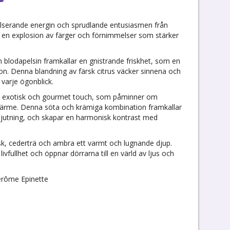
ulserande energin och sprudlande entusiasmen från
r en explosion av färger och förnimmelser som stärker
 blodapelsin framkallar en gnistrande friskhet, som en
gon. Denna blandning av färsk citrus väcker sinnena och
 varje ögonblick.
en exotisk och gourmet touch, som påminner om
ärme. Denna söta och krämiga kombination framkallar
njutning, och skapar en harmonisk kontrast med
sk, cederträ och ambra ett varmt och lugnande djup.
ivfullhet och öppnar dörrarna till en värld av ljus och
érôme Epinette