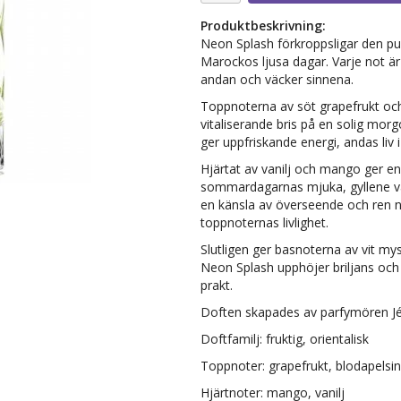
Produktbeskrivning:
Neon Splash förkroppsligar den p
Marockos ljusa dagar. Varje not ä
andan och väcker sinnena.
Toppnoterna av söt grapefrukt och
vitaliserande bris på en solig mor
ger uppfriskande energi, andas liv i
Hjärtat av vanilj och mango ger 
sommardagarnas mjuka, gyllene v
en känsla av överseende och ren 
toppnoternas livlighet.
Slutligen ger basnoterna av vit my
Neon Splash upphöjer briljans och l
prakt.
Doften skapades av parfymören J
Doftfamilj: fruktig, orientalisk
Toppnoter: grapefrukt, blodapelsin
Hjärtnoter: mango, vanilj