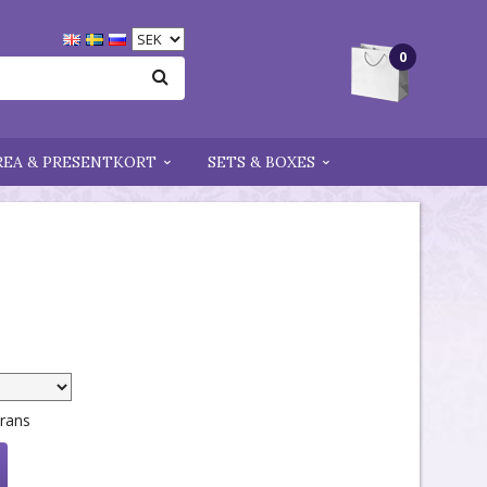
0
REA & PRESENTKORT
SETS & BOXES
erans