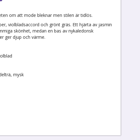
ten om att mode bleknar men stilen är tidlös.
er, violbladsaccord och grönt gräs. Ett hjärta av jasmin
blommiga skönhet, medan en bas av nykaledonsk
ver ger djup och värme.
iolblad
delträ, mysk