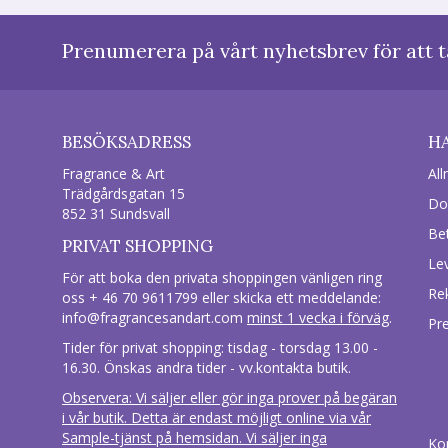
Prenumerera på vårt nyhetsbrev för att t
BESÖKSADRESS
H
Fragrance & Art
All
Trädgårdsgatan 15
Do
852 31 Sundsvall
Be
PRIVAT SHOPPING
Le
För att boka den privata shoppingen vänligen ring
Re
oss + 46 70 9611799 eller skicka ett meddelande:
info@fragrancesandart.com
minst 1 vecka i förväg
.
Pr
Tider för privat shopping: tisdag - torsdag 13.00 -
16.30. Önskas andra tider - vv.kontakta butik.
Observera: Vi säljer eller gör inga prover på begäran
i vår butik. Detta är endast möjligt online via vår
Sample-tjänst på hemsidan. Vi säljer inga
Ko