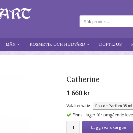
MÄN
KOSMETIK OCH HUDVÅRD
DOFTLJUS
Catherine
1 660 kr
Valalternativ
Finns i lager för omgående lev
Lägg i varukorgen