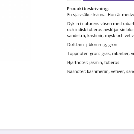
Produktbeskrivning:
En självsäker kvinna. Hon är medve
Dyk in i naturens väsen med rabarb
och indisk tuberos avslöjar sin 
sandelträ, kashmir, mysk och veti
Doftfamilj: blommig, grön
Toppnoter: grönt gräs, rabarber, v
Hjärtnoter: jasmin, tuberos
Basnoter: kashmeran, vetiver, san