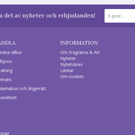
a del av nyheter och erbjudanden!
ANDLA
INFORMATION
mäna villkor
Om Fragrance & Art
Nyheter
ftprov
Nyhetsbrev
talning
Länkar
Om cookies
verans
klamation och ångerrätt
esentkort
ntakt