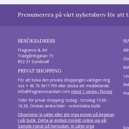
Prenumerera på vårt nyhetsbrev för att t
BESÖKSADRESS
H
Fragrance & Art
All
Trädgårdsgatan 15
Do
852 31 Sundsvall
Be
PRIVAT SHOPPING
Le
För att boka den privata shoppingen vänligen ring
Re
oss + 46 70 9611799 eller skicka ett meddelande:
info@fragrancesandart.com
minst 1 vecka i förväg
.
Pr
Tider för privat shopping: tisdag - torsdag 13.00 -
16.30. Önskas andra tider - vv.kontakta butik.
Observera: Vi säljer eller gör inga prover på begäran
i vår butik. Detta är endast möjligt online via vår
Sample-tjänst på hemsidan. Vi säljer inga
Ko