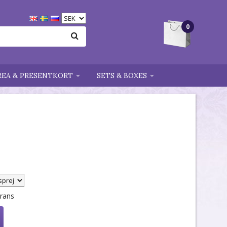
0
REA & PRESENTKORT
SETS & BOXES
erans