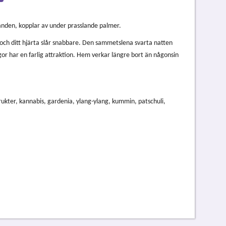
sanden, kopplar av under prasslande palmer.
a och ditt hjärta slår snabbare. Den sammetslena svarta natten
gor har en farlig attraktion. Hem verkar längre bort än någonsin
 frukter, kannabis, gardenia, ylang-ylang, kummin, patschuli,