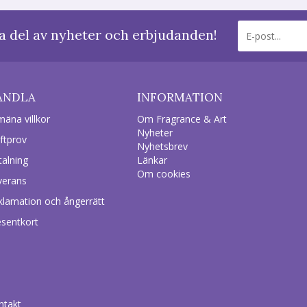
a del av nyheter och erbjudanden!
ANDLA
INFORMATION
mäna villkor
Om Fragrance & Art
Nyheter
ftprov
Nyhetsbrev
talning
Länkar
Om cookies
verans
klamation och ångerrätt
esentkort
ntakt