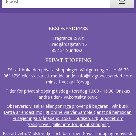
BESÖKSADRESS
Fragrance & Art
Trädgårdsgatan 15
852 31 Sundsvall
PRIVAT SHOPPING
För att boka den privata shoppingen vänligen ring oss + 46 70
9611799 eller skicka ett meddelande:
info@fragrancesandart.com
minst 1 vecka i förväg
.
Tider för privat shopping: tisdag - torsdag 13.00 - 16.30. Önskas
andra tider - vv.kontakta butik.
Observera: Vi säljer eller gör inga prover på begäran i vår butik.
Detta är endast möjligt online via vår Sample-tjänst på hemsidan.
Vi säljer inga Månadens Boxar i butiken. Erbjudandet om
gratisprover gäller inte för privat shopping.
Bra att veta. Vi älskar djur och barn men Privat shopping är avsedd