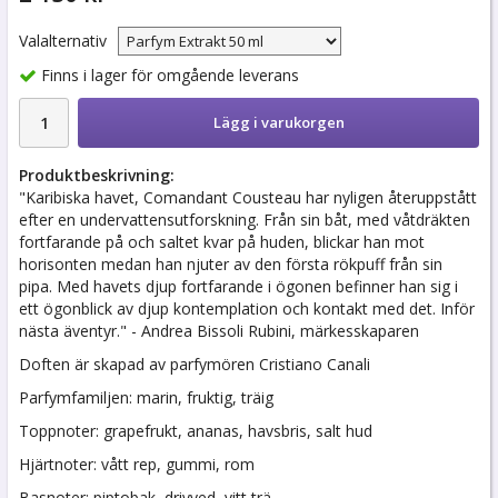
Valalternativ
Finns i lager för omgående leverans
Lägg i varukorgen
Produktbeskrivning:
"Karibiska havet, Comandant Cousteau har nyligen återuppstått
efter en undervattensutforskning. Från sin båt, med våtdräkten
fortfarande på och saltet kvar på huden, blickar han mot
horisonten medan han njuter av den första rökpuff från sin
pipa. Med havets djup fortfarande i ögonen befinner han sig i
ett ögonblick av djup kontemplation och kontakt med det. Inför
nästa äventyr." - Andrea Bissoli Rubini, märkesskaparen
Doften är skapad av parfymören Cristiano Canali
Parfymfamiljen: marin, fruktig, träig
Toppnoter: grapefrukt, ananas, havsbris, salt hud
Hjärtnoter: vått rep, gummi, rom
Basnoter: piptobak, drivved, vitt trä