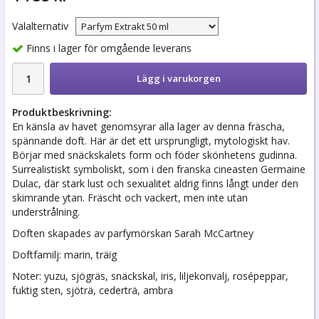
Valalternativ
Finns i lager för omgående leverans
Lägg i varukorgen
Produktbeskrivning:
En känsla av havet genomsyrar alla lager av denna fräscha,
spännande doft. Här är det ett ursprungligt, mytologiskt hav.
Börjar med snäckskalets form och föder skönhetens gudinna.
Surrealistiskt symboliskt, som i den franska cineasten Germaine
Dulac, där stark lust och sexualitet aldrig finns långt under den
skimrande ytan. Fräscht och vackert, men inte utan
understrålning.
Doften skapades av parfymörskan Sarah McCartney
Doftfamilj: marin, träig
Noter: yuzu, sjögräs, snäckskal, iris, liljekonvalj, rosépeppar,
fuktig sten, sjöträ, cederträ, ambra