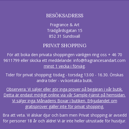
BESÖKSADRESS
Fragrance & Art
Trädgårdsgatan 15
852 31 Sundsvall
PRIVAT SHOPPING
För att boka den privata shoppingen vänligen ring oss + 46 70
9611799 eller skicka ett meddelande:
info@fragrancesandart.com
minst 1 vecka i förväg
.
Tider för privat shopping: tisdag - torsdag 13.00 - 16.30. Önskas
andra tider - vv.kontakta butik.
Observera: Vi säljer eller gör inga prover på begäran i vår butik.
Detta är endast möjligt online via vår Sample-tjänst på hemsidan.
Vi säljer inga Månadens Boxar i butiken. Erbjudandet om
gratisprover gäller inte för privat shopping.
Bra att veta. Vi älskar djur och barn men Privat shopping är avsedd
för personer 18 år och äldre! Vi är inte heller utrustade för husdjur.