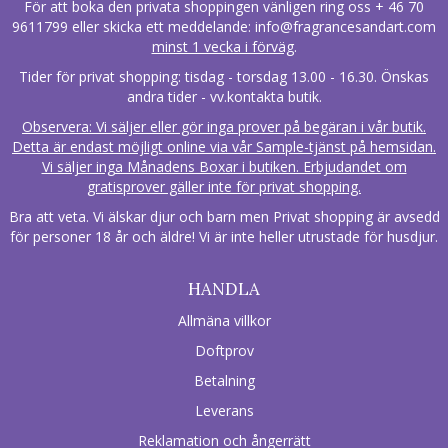
För att boka den privata shoppingen vänligen ring oss + 46 70
9611799 eller skicka ett meddelande:
info@fragrancesandart.com
minst 1 vecka i förväg
.
Tider för privat shopping: tisdag - torsdag 13.00 - 16.30. Önskas
andra tider - vv.kontakta butik.
Observera: Vi säljer eller gör inga prover på begäran i vår butik.
Detta är endast möjligt online via vår Sample-tjänst på hemsidan.
Vi säljer inga Månadens Boxar i butiken. Erbjudandet om
gratisprover gäller inte för privat shopping.
Bra att veta. Vi älskar djur och barn men Privat shopping är avsedd
för personer 18 år och äldre! Vi är inte heller utrustade för husdjur.
HANDLA
Allmäna villkor
Doftprov
Betalning
Leverans
Reklamation och ångerrätt