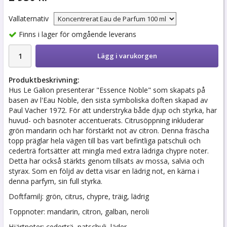
Vallaternativ
Finns i lager för omgående leverans
Lägg i varukorgen
Produktbeskrivning:
Hus Le Galion presenterar "Essence Noble" som skapats på
basen av l'Eau Noble, den sista symboliska doften skapad av
Paul Vacher 1972. För att understryka både djup och styrka, har
huvud- och basnoter accentuerats. Citrusöppning inkluderar
grön mandarin och har förstärkt not av citron. Denna fräscha
topp präglar hela vägen till bas vart befintliga patschuli och
cederträ fortsätter att mingla med extra lädriga chypre noter.
Detta har också stärkts genom tillsats av mossa, salvia och
styrax. Som en följd av detta visar en lädrig not, en kärna i
denna parfym, sin full styrka.
Doftfamilj: grön, citrus, chypre, träig, lädrig
Toppnoter: mandarin, citron, galban, neroli
Hjärtnoter: cederträ, patschuli, läder