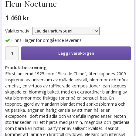
Fleur Nocturne
1 460 kr
Valalternativ
Finns i lager för omgående leverans
Lägg i varukorgen
Produktbeskrivning:
Först lanserad 1925 som "Bleu de Chine", återskapades 2009.
Inspirerad av universum av målade kristall, blommor och mörk
ametist, en virtuos av raffinerade kompositioner Jean Jacques
skapade en blommig bukett med en extraordinär blandning av
vita blommor med fruktiga toner på en sensuell bas. En
toppnot, gjord av mandarin blandat med aprikosblomma och
vit persika, anger en härlig känsla av att man håller en
exceptionell doft med ädla och värdefulla ingredienser. Noten
störtar sedan in i ett hjärta med jasmin, magnolia och gardenia
som bara kan hittas i parfymer av sällsynt kvalitet. Basnot
kommer att lämna en kraftfull drydown, elegant och intensivt