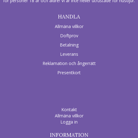
för personer 18 år och äldre! Vi är inte heller utrustade för husdjur.
HANDLA
Allmäna villkor
Doftprov
Betalning
Leverans
Reklamation och ångerrätt
Presentkort
Kontakt
Allmäna villkor
Logga in
INFORMATION