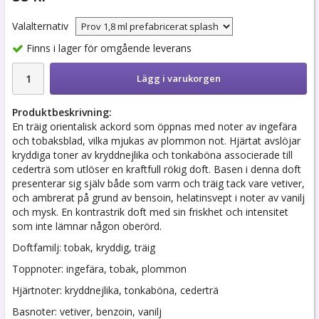
Valalternativ
Finns i lager för omgående leverans
Lägg i varukorgen
Produktbeskrivning:
En träig orientalisk ackord som öppnas med noter av ingefära
och tobaksblad, vilka mjukas av plommon not. Hjärtat avslöjar
kryddiga toner av kryddnejlika och tonkaböna associerade till
cederträ som utlöser en kraftfull rökig doft. Basen i denna doft
presenterar sig själv både som varm och träig tack vare vetiver,
och ambrerat på grund av bensoin, helatinsvept i noter av vanilj
och mysk. En kontrastrik doft med sin friskhet och intensitet
som inte lämnar någon oberörd.
Doftfamilj: tobak, kryddig, träig
Toppnoter: ingefära, tobak, plommon
Hjärtnoter: kryddnejlika, tonkaböna, cederträ
Basnoter: vetiver, benzoin, vanilj