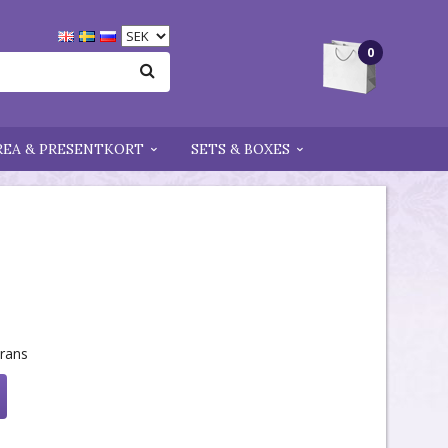
0
REA & PRESENTKORT
SETS & BOXES
erans