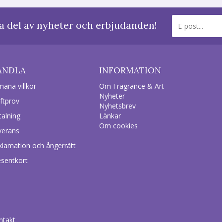
a del av nyheter och erbjudanden!
ANDLA
INFORMATION
mäna villkor
Om Fragrance & Art
Nyheter
ftprov
Nyhetsbrev
talning
Länkar
Om cookies
verans
klamation och ångerrätt
esentkort
ntakt