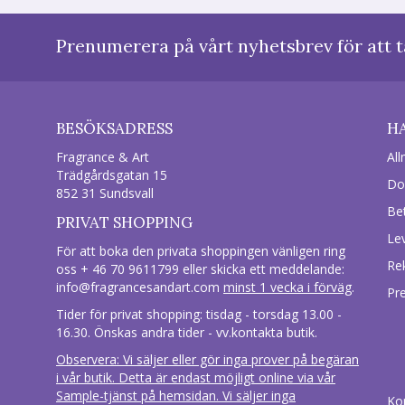
Prenumerera på vårt nyhetsbrev för att t
BESÖKSADRESS
H
Fragrance & Art
All
Trädgårdsgatan 15
Do
852 31 Sundsvall
Be
PRIVAT SHOPPING
Le
För att boka den privata shoppingen vänligen ring
Re
oss + 46 70 9611799 eller skicka ett meddelande:
info@fragrancesandart.com
minst 1 vecka i förväg
.
Pr
Tider för privat shopping: tisdag - torsdag 13.00 -
16.30. Önskas andra tider - vv.kontakta butik.
Observera: Vi säljer eller gör inga prover på begäran
i vår butik. Detta är endast möjligt online via vår
Sample-tjänst på hemsidan. Vi säljer inga
Ko