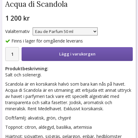
Acqua di Scandola
1 200 kr
Valalternativ
Finns i lager för omgående leverans
Lägg i varukorgen
Produktbeskrivning:
Salt och solenergi.
Scandola är en korsikansk halvö som bara kan nås på havet.
Acqua di Scandola är en utmaning: att erbjuda ett annat uttryck
av havet i parfymeri tack vare ett speciellt algextrakt med
transparenta och salta fasetter. Jodisk, aromatisk och
mineralisk. Rent Medelhavet. Exklusivt korsikansk.
Doftfamilj: akvatisk, grön, chypré
Toppnot: citron, aldegyd, basilika, artemisia
Hjärtnot: sjövatten, sjögräs, pelargon, enbär, hedblomster