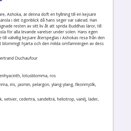
re, Ashoka, är denna doft en hyllning till en kejsare
sla i det ögonblick då hans seger var säkrad. Han
ade resten av sitt liv åt att sprida Buddhas läror, till
änsla för alla levande varelser under solen. Hans egen
till välvillig kejsare återspeglas i Ashokas resa från den
kt blommigt hjärta och den milda omfamningen av dess
ertrand Duchaufour
ttenhyacinth, lotusblomma, ros
a, iris, jasmin, pelargon, ylang-ylang, fikonmjölk,
 vetiver, cederträ, sandelträ, heliotrop, vanilj, läder,