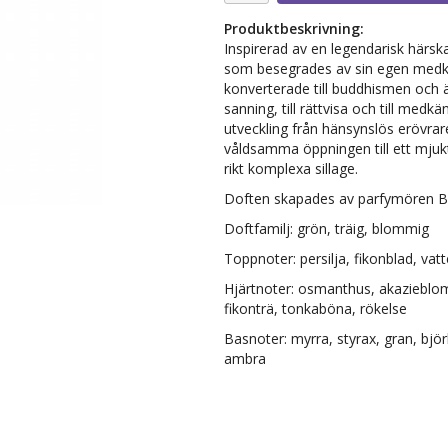
Produktbeskrivning:
Inspirerad av en legendarisk härska
som besegrades av sin egen medkän
konverterade till buddhismen och ägn
sanning, till rättvisa och till medk
utveckling från hänsynslös erövrare 
våldsamma öppningen till ett mju
rikt komplexa sillage.
Doften skapades av parfymören B
Doftfamilj: grön, träig, blommig
Toppnoter: persilja, fikonblad, va
Hjärtnoter: osmanthus, akazieblomm
fikonträ, tonkaböna, rökelse
Basnoter: myrra, styrax, gran, björk,
ambra