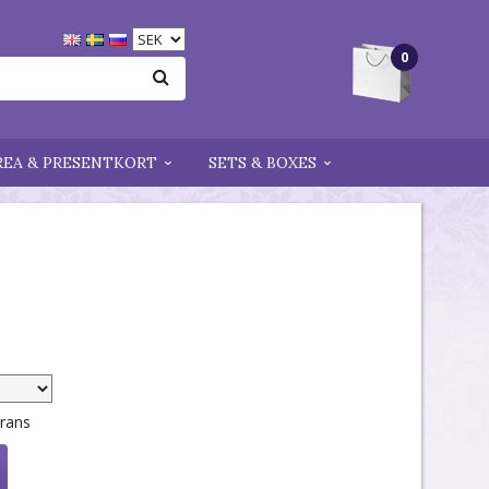
0
REA & PRESENTKORT
SETS & BOXES
erans