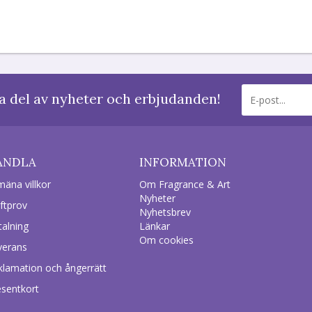
a del av nyheter och erbjudanden!
ANDLA
INFORMATION
mäna villkor
Om Fragrance & Art
Nyheter
ftprov
Nyhetsbrev
talning
Länkar
Om cookies
verans
klamation och ångerrätt
esentkort