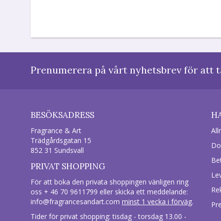
Prenumerera på vårt nyhetsbrev för att t
BESÖKSADRESS
H
Fragrance & Art
All
Trädgårdsgatan 15
Do
852 31 Sundsvall
Be
PRIVAT SHOPPING
Le
För att boka den privata shoppingen vänligen ring
Re
oss + 46 70 9611799 eller skicka ett meddelande:
info@fragrancesandart.com
minst 1 vecka i förväg
.
Pr
Tider för privat shopping: tisdag - torsdag 13.00 -