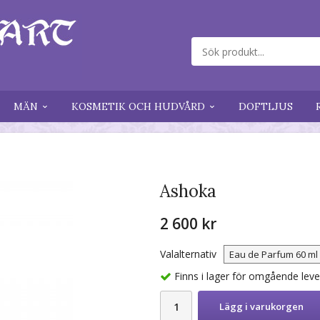
MÄN
KOSMETIK OCH HUDVÅRD
DOFTLJUS
Ashoka
2 600 kr
Valalternativ
Finns i lager för omgående lev
Lägg i varukorgen