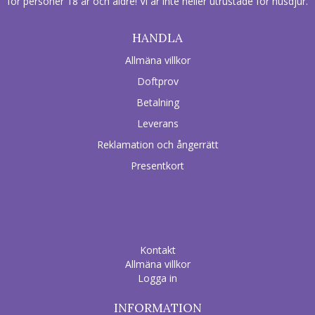
för personer 18 år och äldre! Vi är inte heller utrustade för husdjur.
HANDLA
Allmäna villkor
Doftprov
Betalning
Leverans
Reklamation och ångerrätt
Presentkort
Kontakt
Allmäna villkor
Logga in
INFORMATION