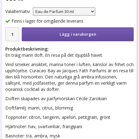
Valalternativ
Finns i lager för omgående leverans
Lägg i varukorgen
Produktbeskrivning:
En träig marin doft. En resa på det djupblå havet.
Vind smeker ansiktet, marina toner i luften, känslor av frihet och
upphöjelse. Curacao Bay av Jacques Fath Parfums är en resa till
den blå horisonten. Den naturliga grå ambra infusionen,
sällsynt, med jodfasetter, ger denna parfym en verkligt varm
oceanisk cocktail av dofter.
Doften skapades av parfymörskan Cécile Zarokian
Doftfamilj: marin, citrus, blommig
Toppnoter: citron, tangerin, apelsin, petitgrain, grönt
Hjärtnoter: hav, svartvinbär, frangipani
Basnoter: trä, ambra, mysk