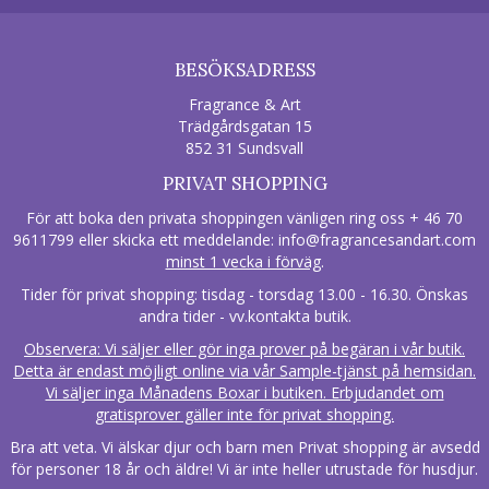
BESÖKSADRESS
Fragrance & Art
Trädgårdsgatan 15
852 31 Sundsvall
PRIVAT SHOPPING
För att boka den privata shoppingen vänligen ring oss + 46 70
9611799 eller skicka ett meddelande:
info@fragrancesandart.com
minst 1 vecka i förväg
.
Tider för privat shopping: tisdag - torsdag 13.00 - 16.30. Önskas
andra tider - vv.kontakta butik.
Observera: Vi säljer eller gör inga prover på begäran i vår butik.
Detta är endast möjligt online via vår Sample-tjänst på hemsidan.
Vi säljer inga Månadens Boxar i butiken. Erbjudandet om
gratisprover gäller inte för privat shopping.
Bra att veta. Vi älskar djur och barn men Privat shopping är avsedd
för personer 18 år och äldre! Vi är inte heller utrustade för husdjur.