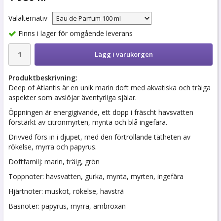
Valalternativ
Finns i lager för omgående leverans
Lägg i varukorgen
Produktbeskrivning:
Deep of Atlantis är en unik marin doft med akvatiska och träiga
aspekter som avslöjar äventyrliga själar.
Öppningen är energigivande, ett dopp i fräscht havsvatten
förstärkt av citronmyrten, mynta och blå ingefära.
Drivved förs in i djupet, med den förtrollande tätheten av
rökelse, myrra och papyrus.
Doftfamilj: marin, träig, grön
Toppnoter: havsvatten, gurka, mynta, myrten, ingefära
Hjärtnoter: muskot, rökelse, havsträ
Basnoter: papyrus, myrra, ambroxan