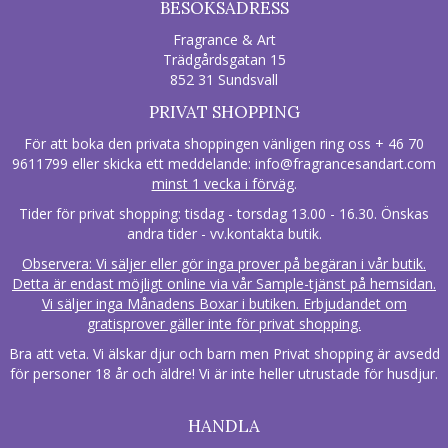
BESÖKSADRESS
Fragrance & Art
Trädgårdsgatan 15
852 31 Sundsvall
PRIVAT SHOPPING
För att boka den privata shoppingen vänligen ring oss + 46 70
9611799 eller skicka ett meddelande:
info@fragrancesandart.com
minst 1 vecka i förväg
.
Tider för privat shopping: tisdag - torsdag 13.00 - 16.30. Önskas
andra tider - vv.kontakta butik.
Observera: Vi säljer eller gör inga prover på begäran i vår butik.
Detta är endast möjligt online via vår Sample-tjänst på hemsidan.
Vi säljer inga Månadens Boxar i butiken. Erbjudandet om
gratisprover gäller inte för privat shopping.
Bra att veta. Vi älskar djur och barn men Privat shopping är avsedd
för personer 18 år och äldre! Vi är inte heller utrustade för husdjur.
HANDLA