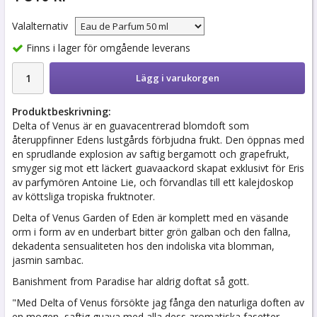
Valalternativ
Finns i lager för omgående leverans
Lägg i varukorgen
Produktbeskrivning:
Delta of Venus är en guavacentrerad blomdoft som
återuppfinner Edens lustgårds förbjudna frukt. Den öppnas med
en sprudlande explosion av saftig bergamott och grapefrukt,
smyger sig mot ett läckert guavaackord skapat exklusivt för Eris
av parfymören Antoine Lie, och förvandlas till ett kalejdoskop
av köttsliga tropiska fruktnoter.
Delta of Venus Garden of Eden är komplett med en väsande
orm i form av en underbart bitter grön galban och den fallna,
dekadenta sensualiteten hos den indoliska vita blomman,
jasmin sambac.
Banishment from Paradise har aldrig doftat så gott.
"Med Delta of Venus försökte jag fånga den naturliga doften av
en mogen, saftig guava med alla dess aromatiska fasetter.