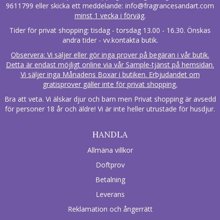
9611799 eller skicka ett meddelande:
info@fragrancesandart.com
minst 1 vecka i förväg
.
Tider för privat shopping: tisdag - torsdag 13.00 - 16.30. Önskas
andra tider - vv.kontakta butik.
Observera: Vi säljer eller gör inga prover på begäran i vår butik.
Detta är endast möjligt online via vår Sample-tjänst på hemsidan.
Vi säljer inga Månadens Boxar i butiken. Erbjudandet om
gratisprover gäller inte för privat shopping.
Bra att veta. Vi älskar djur och barn men Privat shopping är avsedd
för personer 18 år och äldre! Vi är inte heller utrustade för husdjur.
HANDLA
Allmäna villkor
Doftprov
Betalning
Leverans
Reklamation och ångerrätt