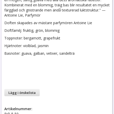
Kombinerat med en blommig, träig bas blir resultatet en mycket
färgglad och gnistrande men ändå texturerad luktstruktur." —
Antoine Lie, Parfymör
Doften skapades av mästare parfymören Antoine Lie
Doftfamilj: fruktig, grön, blommig
Toppnoter: bergamott, grapefrukt
Hjärtnoter: violblad, jasmin
Basnoter: guava, galban, vetiver, sandelträ
Lägg i önskelista
Artikelnummer:
ErP-8-50