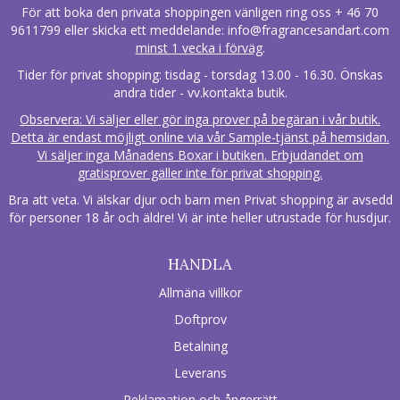
För att boka den privata shoppingen vänligen ring oss + 46 70
9611799 eller skicka ett meddelande:
info@fragrancesandart.com
minst 1 vecka i förväg
.
Tider för privat shopping: tisdag - torsdag 13.00 - 16.30. Önskas
andra tider - vv.kontakta butik.
Observera: Vi säljer eller gör inga prover på begäran i vår butik.
Detta är endast möjligt online via vår Sample-tjänst på hemsidan.
Vi säljer inga Månadens Boxar i butiken. Erbjudandet om
gratisprover gäller inte för privat shopping.
Bra att veta. Vi älskar djur och barn men Privat shopping är avsedd
för personer 18 år och äldre! Vi är inte heller utrustade för husdjur.
HANDLA
Allmäna villkor
Doftprov
Betalning
Leverans
Reklamation och ångerrätt