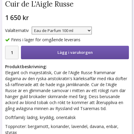
Cuir de L'Aigle Russe
1 650 kr
Valalternativ
Finns i lager för omgående leverans
Lägg i varukorgen
Produktbeskrivning:
Elegant och majestätisk, Cuir de l'Aigle Russe frammanar
dagarna av den ryska aristokratin's kärleksaffär med rika dofter
så raffinerade att de hade inga jämliknande. Cuir de l'Aigle
Russe är en glimmande samovar i mitten av ett rökigt rum där
hänger guld brokader skimrande med färg. Dess berusande
ackord av blond tobak och rökt te kommer att återuppliva en
gång avlägsna minnen av Ryssland vid Tsarernas tid.
Doftfamilj: lädrig, kryddig, orientalisk
Toppnoter: bergamott, koriander, lavendel, davana, enbär,
styrax