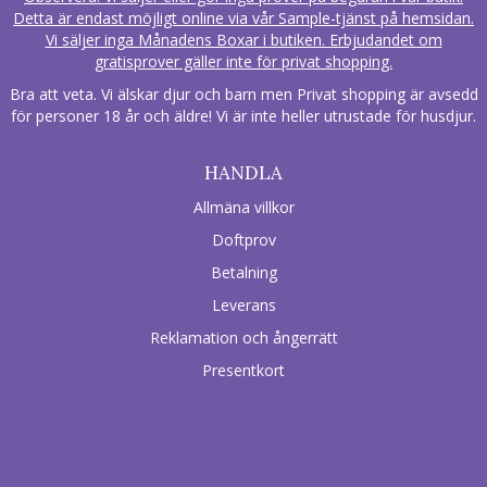
Detta är endast möjligt online via vår Sample-tjänst på hemsidan.
Vi säljer inga Månadens Boxar i butiken. Erbjudandet om
gratisprover gäller inte för privat shopping.
Bra att veta. Vi älskar djur och barn men Privat shopping är avsedd
för personer 18 år och äldre! Vi är inte heller utrustade för husdjur.
HANDLA
Allmäna villkor
Doftprov
Betalning
Leverans
Reklamation och ångerrätt
Presentkort