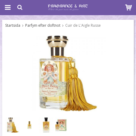
Startsida
Parfym efter doftnot
Cuir de L'Aigle Russe